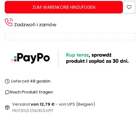
ZUM WARENKORB HINZUFÜGEN
Zadzwoń i zamów
Lieferzeit:
48 godzin
Nach Produkt fragen
Versand
von 12,79 €
- von UPS (Belgien)
FR/IT/ES/LT/SK/EE/LV/PT